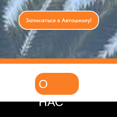
Записаться в Автошколу!
О
НАС