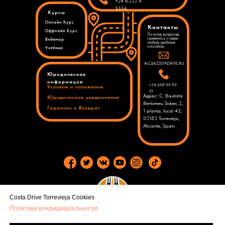
+34 6333 8
5556
Курсы
Онлайн Курс
Контакты
Оффлайн Курс
По всем вопросам
свяжитесь с нами
Вебинар
любым удобным
способом:
Учебник
ALC@COSTADRIVE.RU
Юридическая
информация
+34 698 99 99
Условия и положения
01
Адрес: C. Bautista
Юридическое уведомление
Bertomeu Sober, 2,
Гарантии
и Возврат
1 planta, local 42,
03183 Torrevieja,
Alicante, Spain
Costa Drive Torrevieja Cookies
Политика конфидициальности
© 2026 All rights reserved by Costa Drive