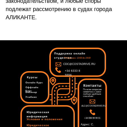
законодательством, и любые споры
подлежат рассмотрению в судах города
АЛИКАНТЕ.
Поддержка онлайн
студентам
По будням с 10:00 до 19:00
CDC@COSTADRIVE.RU
+34 6333 8
5556
Курсы
Онлайн Курс
Контакты
Оффлайн
По всем вопросам
Курс
свяжитесь с нами
Вебинар
любым удобным
способом:
Учебник
ALC@COSTADRIVE.RU
Юридическая
информация
+34 698 99 99 01
Условия и положения
Адрес: C.
Юридическое